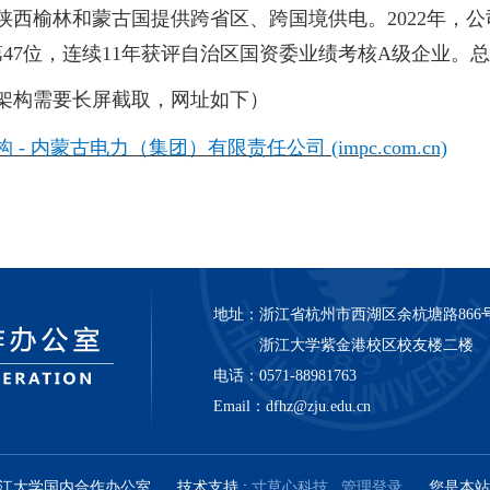
陕西榆林和蒙古国提供跨省区、跨国境供电。2022年，公司
强第47位，连续11年获评自治区国资委业绩考核A级企业
架构需要长屏截取，网址如下）
 - 内蒙古电力（集团）有限责任公司 (impc.com.cn)
地址：
浙江省杭州市西湖区余杭塘路866
浙江大学紫金港校区校友楼二楼
电话：
0571-88981763
Email：
dfhz@zju.edu.cn
019 浙江大学国内合作办公室
技术支持 :
寸草心科技
管理登录
您是本