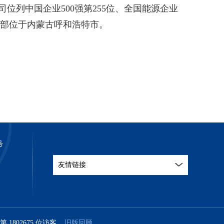
位列中国企业500强第255位、全国能源企业
。总部位于内蒙古呼和浩特市。
号
友情链接
站第
1
8
0
2
6
7
5
位访客
旧版回顾