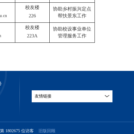
校友楼
协助乡村振兴定点
226
帮扶景东
工作
u.cn
校友楼
协助校设事业单位
223A
管理服务工作
m
号
友情链接
站第
1
8
0
2
6
7
5
位访客
旧版回顾