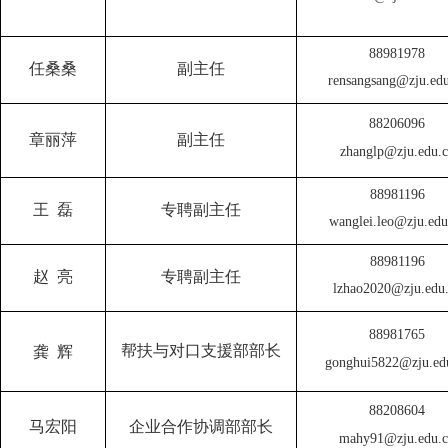
8898197
8
任桑桑
副主任
rensangsang@zju.edu
8820609
6
章丽萍
副主任
zhanglp@zju.edu.
8898119
6
王 磊
专聘副主任
wanglei.leo@zju.edu
8898119
6
赵 亮
专聘副主任
lzhao2020@zju.edu
8898176
5
帮扶与对口支援部部长
龚
辉
gonghui5822@zju.ed
8820860
4
马宏阳
企业合作协调部部长
mahy91@zju.edu.