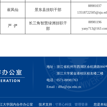
8898103
7
崔凤仙
景东县挂职干部
13518722505@zju.ed
8898119
6
长三角智慧绿洲挂职干
严 俨
部
yany713@163.co
地址：
浙江省杭州市西湖区余杭塘路866
浙江大学紫金港校区校友楼二楼
电话：
0571-88981763
Email：
dfhz@zju.edu.cn
019 浙江大学国内合作办公室
技术支持 :
寸草心科技
管理登录
您是本