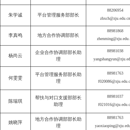
88206954
朱学诚
平台管理服务部部长
zhxch@zju.edu.c
8898186
8
李真鸣
地方合作协调部部长
zhenming@zju.edu.
8898103
8
企业合作协调部部长助
杨尚云
理
yangshangyun@zju.ed
88981763
平台管理服务部部长助
何雯雯
理
f020086@
zju.edu.
8898103
7
帮扶与对口支援部部长
陈瑞琪
助理
f021016@zju.edu.
8898176
3
地方合作协调部部长助
姚晓萍
理
yaoxiaoping@zju.edu