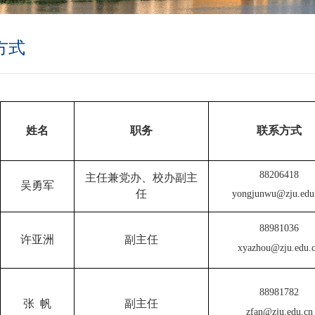
方式
姓名
职务
联系方式
8820641
8
主任兼党办、校办副主
吴勇军
任
yongjunwu@zju.edu
8898103
6
许亚洲
副主任
xyazhou@zju.edu.
88981782
张 帆
副主任
zfan@zju.edu.cn