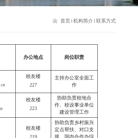
首页
机构简介
联系方式
办公地点
岗位职责
校友楼
主持办公室全面工
227
作
.cn
协
助负责校地合
校友楼
作、校设事业单位
223
cn
建设管理工
作
协助负责乡村振兴
校友楼
定点帮扶、对口支
219
援、国内合作办综