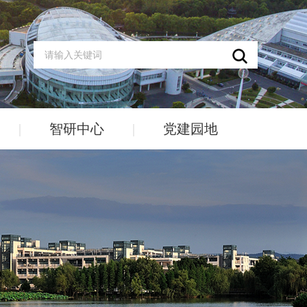
|
智研中心
|
党建园地