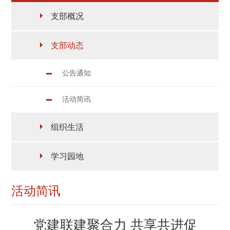
支部概况
支部动态
公告通知
活动简讯
组织生活
学习园地
活动简讯
党建联建聚合力 共享共进促