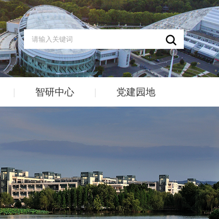
|
智研中心
|
党建园地