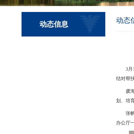
动态
动态信息
3
结对帮
虞
划、培
张
办公厅