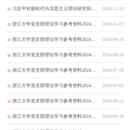
习近平对新时代马克思主义理论研究和建设工程作出重要指示强调 扎根中国大地赓续中华文脉厚植学术根基 为推进马克思主义中国化时代化作出更大贡献
2024-12-19
浙江大学党支部理论学习参考资料2024年第12期（习近平文化思想+党的二十届三中全会）
2024-11-05
浙江大学党支部理论学习参考资料2024年第11期（全国教育大会）
2024-09-18
浙江大学党支部理论学习参考资料2024年第10期(党的二十届三中全会）
2024-08-16
浙江大学党支部理论学习参考资料2024年第9期（党的二十届三中全会）
2024-07-18
浙江大学党支部理论学习参考资料2024年第8期（全国科技大会、国家科学技术奖励大会、两院院士大会）
2024-07-02
浙江大学党支部理论学习参考资料2024年第7期（习近平关于全面加强党的纪律建设论述摘编）
2024-06-12
浙江大学党支部理论学习参考资料2024年第6期（中国共产党纪律处分条例）
2024-04-18