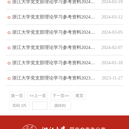
浙江大学党支部理论学习参考资料2024年第5期（新质生产力）
2024-03-19
浙江大学党支部理论学习参考资料2024年第4期（全国两会）
2024-03-12
浙江大学党支部理论学习参考资料2024年第3期（党史学习教育工作条例+巡视工作条例+巩固拓展主题教育成果）
2024-03-05
浙江大学党支部理论学习参考资料2024年第2期（高质量发展）
2024-02-07
浙江大学党支部理论学习参考资料2024年第1期（中央政治局专题民主生活会+党的自我革命）
2024-01-18
浙江大学党支部理论学习参考资料2023年第15期（普法教育）
2023-11-27
第一页
<<上一页
下一页>>
尾页
页码
1
/
5
跳转到